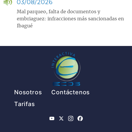
03/08/2026
Mal parqueo, falta de documentos y
embriaguez: infracciones más sancionadas en
Ibagué
Pie de página
Nosotros
Contáctenos
Tarifas
YouTube
X
Instagram
Facebook