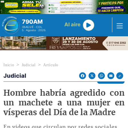
Pasar al contenido principal
790AM
Al aire
IBAGUÉ - COL
5 · Agosto · 2026
Inicio
Judicial
Artículo
Judicial
Econoticias y Eventos
Facebook
X
WhatsApp
Email
Hombre habría agredido con
un machete a una mujer en
vísperas del Día de la Madre
En videos que circulan por redes sociales