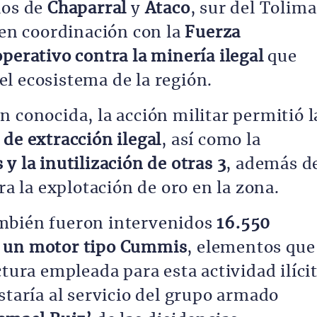
ios de
Chaparral
y
Ataco
, sur del Tolima
 en coordinación con la
Fuerza
operativo contra la minería ilegal
que
l ecosistema de la región.
 conocida, la acción militar permitió l
de extracción ilegal
, así como la
y la inutilización de otras 3
, además d
ra la explotación de oro en la zona.
mbién fueron intervenidos
16.550
o
un motor tipo Cummis
, elementos que
ctura empleada para esta actividad ilíci
staría al servicio del grupo armado