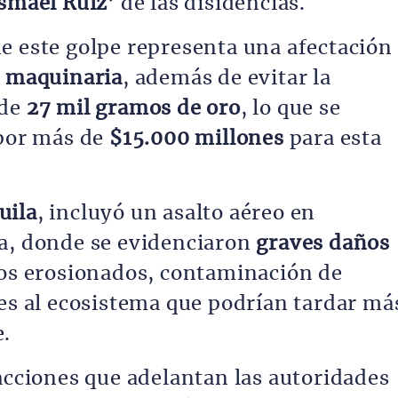
Ismael Ruiz’
de las disidencias.
e este golpe representa una afectación
n maquinaria
, además de evitar la
 de
27 mil gramos de oro
, lo que se
 por más de
$15.000 millones
para esta
uila
, incluyó un asalto aéreo en
ña, donde se evidenciaron
graves daños
elos erosionados, contaminación de
nes al ecosistema que podrían tardar má
e.
 acciones que adelantan las autoridades