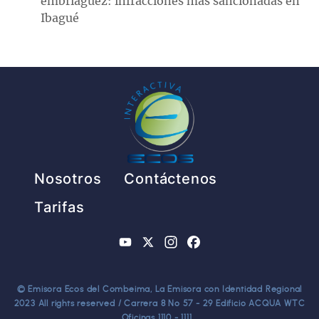
embriaguez: infracciones más sancionadas en
Ibagué
Pie de página
Nosotros
Contáctenos
Tarifas
YouTube
X
Instagram
Facebook
© Emisora Ecos del Combeima, La Emisora con Identidad Regional
2023 All rights reserved / Carrera 8 No 57 - 29 Edificio ACQUA WTC
Oficinas 1110 - 1111