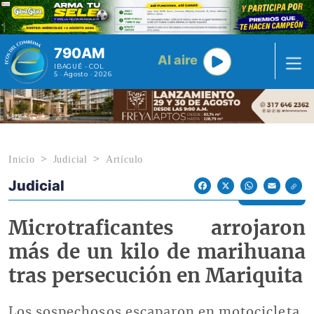
Pasar al contenido principal
790AM
Al aire
IBAGUÉ - COL
5 · Agosto · 2026
Inicio
Judicial
Artículo
Judicial
Econoticias y Eventos
Facebook
X
WhatsApp
Email
Microtraficantes arrojaron
más de un kilo de marihuana
tras persecución en Mariquita
Los sospechosos escaparon en motocicleta