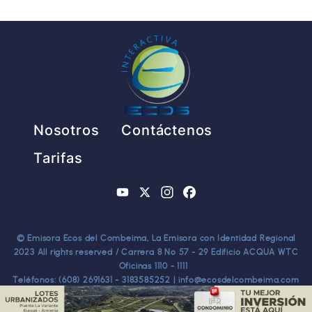
Pie de página
Nosotros
Contáctenos
Tarifas
YouTube
X
Instagram
Facebook
© Emisora Ecos del Combeima, La Emisora con Identidad Regional
2023 All rights reserved / Carrera 8 No 57 - 29 Edificio ACQUA WTC
Oficinas 1110 - 1111
Teléfonos: (608) 2691631 - 3183585252 | info@ecosdelcombeima.com
Ibagué - Tolima. TODOS LOS DERECHOS RESERVADOS