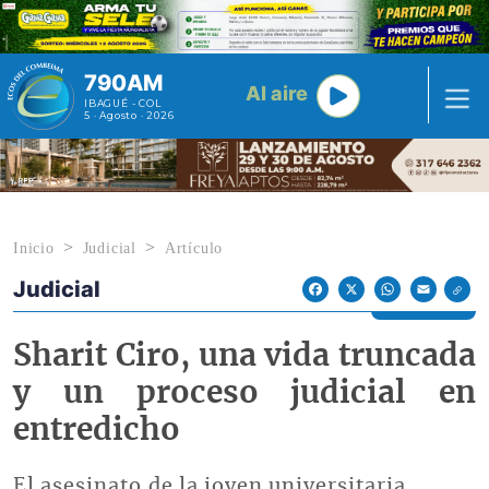
Pasar al contenido principal
790AM
Al aire
IBAGUÉ - COL
5 · Agosto · 2026
Inicio
Judicial
Artículo
Judicial
Econoticias y Eventos
Facebook
X
WhatsApp
Email
Sharit Ciro, una vida truncada
y un proceso judicial en
entredicho
El asesinato de la joven universitaria