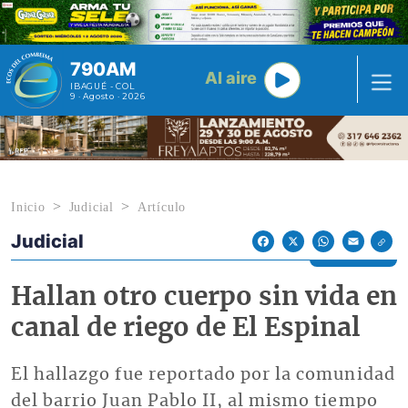
Pasar al contenido principal
790AM
Al aire
IBAGUÉ - COL
9 · Agosto · 2026
Inicio
Judicial
Artículo
Judicial
Econoticias y Eventos
Facebook
X
WhatsApp
Email
Hallan otro cuerpo sin vida en
canal de riego de El Espinal
El hallazgo fue reportado por la comunidad
del barrio Juan Pablo II, al mismo tiempo