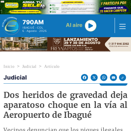
Pasar al contenido principal
790AM
Al aire
IBAGUÉ - COL
6 · Agosto · 2026
Inicio
Judicial
Artículo
Judicial
Econoticias y Eventos
Facebook
X
WhatsApp
Email
Dos heridos de gravedad deja
aparatoso choque en la vía al
Aeropuerto de Ibagué
Vecinos denuncian que los piques ilegales