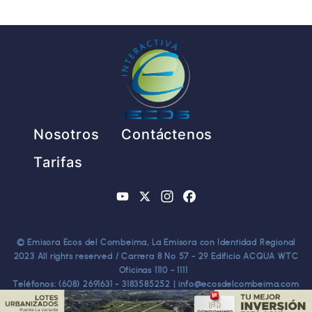
Pie de página
Nosotros
Contáctenos
Tarifas
YouTube
X
Instagram
Facebook
© Emisora Ecos del Combeima, La Emisora con Identidad Regional
2023 All rights reserved / Carrera 8 No 57 - 29 Edificio ACQUA WTC
Oficinas 1110 - 1111
Teléfonos: (608) 2691631 - 3183585252 | info@ecosdelcombeima.com
Ibagué - Tolima. TODOS LOS DERECHOS RESERVADOS