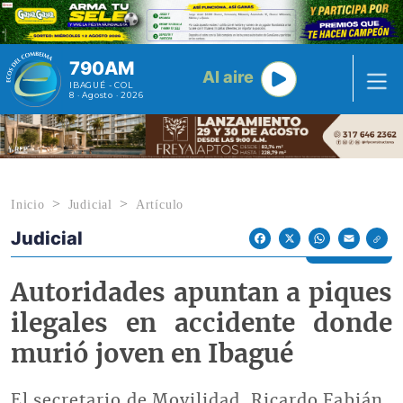
Pasar al contenido principal
790AM
Al aire
IBAGUÉ - COL
8 · Agosto · 2026
Inicio
Judicial
Artículo
Judicial
Econoticias y Eventos
Facebook
X
WhatsApp
Email
Autoridades apuntan a piques
ilegales en accidente donde
murió joven en Ibagué
El secretario de Movilidad, Ricardo Fabián