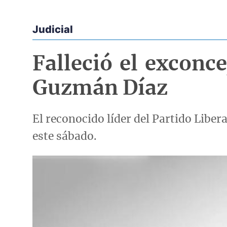
Judicial
Econoticias y Eventos
Falleció el exconc
Guzmán Díaz
El reconocido líder del Partido Libera
este sábado.
Imagen