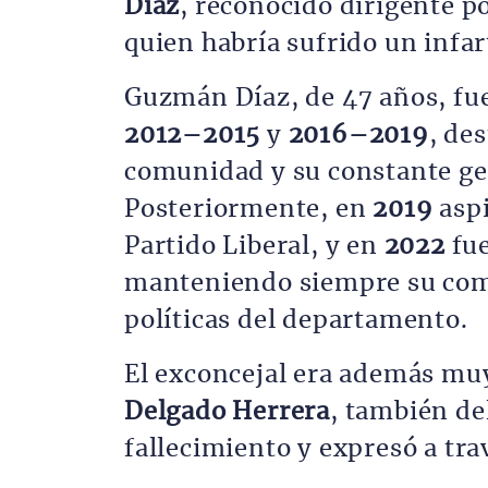
Díaz
, reconocido dirigente po
quien habría sufrido un infar
Guzmán Díaz, de 47 años, fue
2012–2015
y
2016–2019
, de
comunidad y su constante ge
Posteriormente, en
2019
aspi
Partido Liberal, y en
2022
fu
manteniendo siempre su comp
políticas del departamento.
El exconcejal era además mu
Delgado Herrera
, también de
fallecimiento y expresó a tra