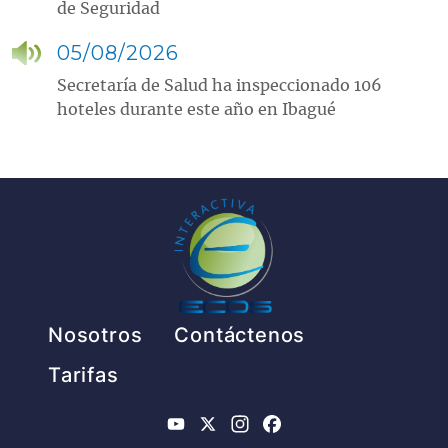
de Seguridad
05/08/2026
Secretaría de Salud ha inspeccionado 106
hoteles durante este año en Ibagué
Pie de página
Nosotros
Contáctenos
Tarifas
YouTube
X
Instagram
Facebook