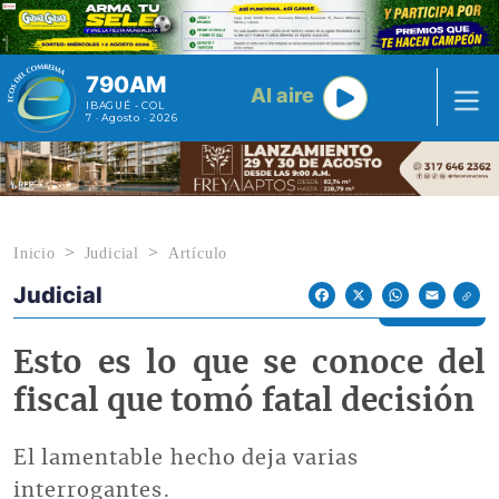
Pasar al contenido principal
790AM
Al aire
IBAGUÉ - COL
7 · Agosto · 2026
Inicio
Judicial
Artículo
Judicial
Econoticias y Eventos
Facebook
X
WhatsApp
Email
Esto es lo que se conoce del
fiscal que tomó fatal decisión
El lamentable hecho deja varias
interrogantes.