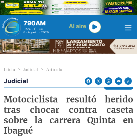
Pasar al contenido principal
790AM
Al aire
IBAGUÉ - COL
6 · Agosto · 2026
Inicio
Judicial
Artículo
Judicial
Econoticias y Eventos
Facebook
X
WhatsApp
Email
Motociclista resultó herido
tras chocar contra caseta
sobre la carrera Quinta en
Ibagué