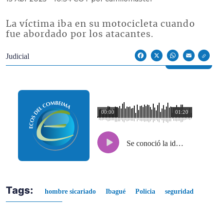
La víctima iba en su motocicleta cuando
fue abordado por los atacantes.
Econoticias y Eventos
Judicial
Facebook
X
WhatsApp
Email
00:00
01:20
Se conoció la identidad del hombre sicariado en Ibagué en las últimas horas
Tags:
hombre sicariado
Ibagué
Policia
seguridad