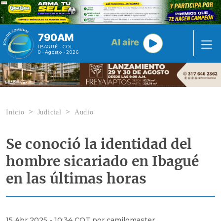
Pasar al contenido principal
790AM
Al aire
IBAGUÉ - COL
8 · Agosto · 2026
Inicio
Judicial
Audio
Se conoció la identidad del
hombre sicariado en Ibagué
en las últimas horas
15 Abr 2025 - 10:34 COT por camilomaster