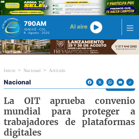
Pasar al contenido principal
790AM
Al aire
IBAGUÉ - COL
8 · Agosto · 2026
Inicio
Nacional
Artículo
Nacional
Econoticias y Eventos
Facebook
X
WhatsApp
Email
La OIT aprueba convenio
mundial para proteger a
trabajadores de plataformas
digitales