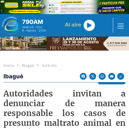
Pasar al contenido principal
790AM
Al aire
IBAGUÉ - COL
8 · Agosto · 2026
Inicio
Ibagué
Artículo
Ibagué
Econoticias y Eventos
Facebook
X
WhatsApp
Email
Autoridades invitan a
denunciar de manera
responsable los casos de
presunto maltrato animal en