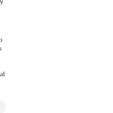
 y
o
s
al