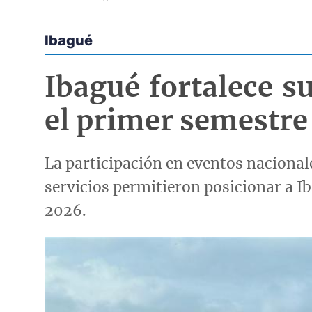
Ibagué
Econoticias y Eventos
Ibagué fortalece s
el primer semestre
La participación en eventos nacionale
servicios permitieron posicionar a I
2026.
Imagen