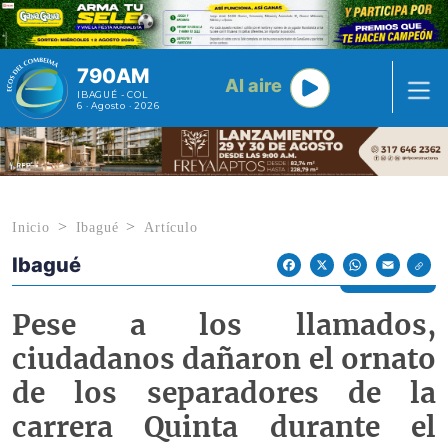
Pasar al contenido principal
790AM
Al aire
IBAGUÉ - COL
6 · Agosto · 2026
Inicio
Ibagué
Artículo
Ibagué
Econoticias y Eventos
Facebook
X
WhatsApp
Email
Pese a los llamados,
ciudadanos dañaron el ornato
de los separadores de la
carrera Quinta durante el