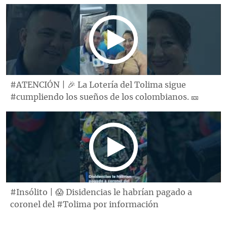
#ATENCIÓN | 🎉 La Lotería del Tolima sigue
#cumpliendo los sueños de los colombianos. 🎫
#Insólito | 😱 Disidencias le habrían pagado a
coronel del #Tolima por información