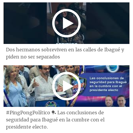
Dos hermanos sobreviven en las calles de Ibagué y
piden no ser separados
#PingPongPolítico 🏓 Las conclusiones de
seguridad para Ibagué en la cumbre con el
presidente electo.