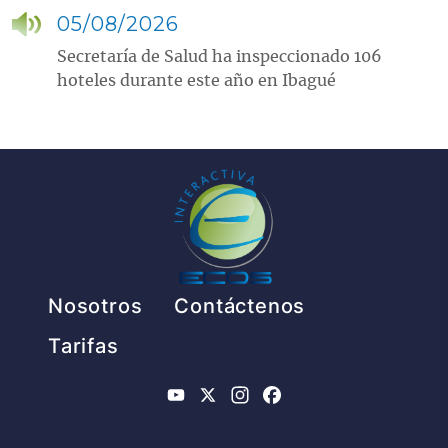
05/08/2026
Secretaría de Salud ha inspeccionado 106
hoteles durante este año en Ibagué
Pie de página
Nosotros
Contáctenos
Tarifas
YouTube
X
Instagram
Facebook