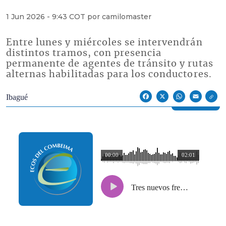
1 Jun 2026 - 9:43 COT por camilomaster
Entre lunes y miércoles se intervendrán
distintos tramos, con presencia
permanente de agentes de tránsito y rutas
alternas habilitadas para los conductores.
Econoticias y Eventos
Ibagué
Facebook
X
WhatsApp
Email
00:00
02:01
Tres nuevos frentes de obra de la Alcaldía en la avenida Ambalá generarán cierres viales esta semana