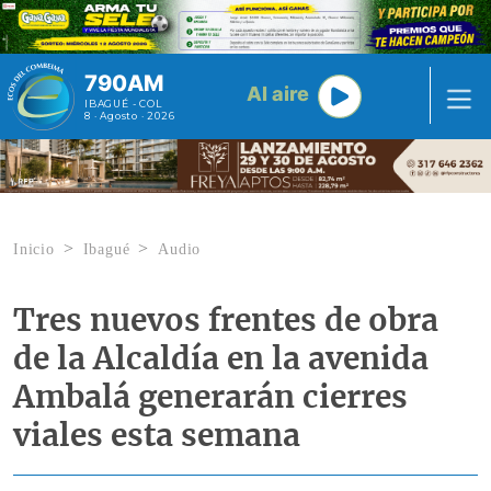
Pasar al contenido principal
790AM
Al aire
IBAGUÉ - COL
8 · Agosto · 2026
Inicio
Ibagué
Audio
Tres nuevos frentes de obra
de la Alcaldía en la avenida
Ambalá generarán cierres
viales esta semana