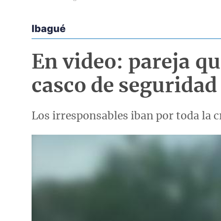
Ibagué
Econoticias y Eventos
En video: pareja q
casco de seguridad
Los irresponsables iban por toda la cr
Imagen