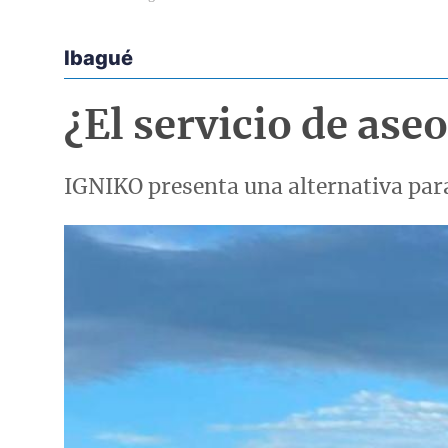
Ibagué
Econoticias y Eventos
¿El servicio de aseo
IGNIKO presenta una alternativa par
Imagen