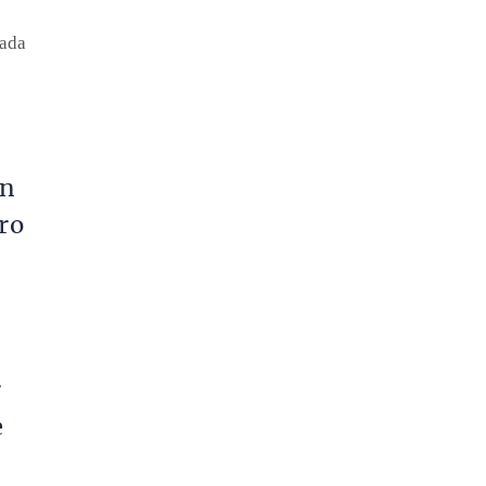
rada
ón
ro
r
e