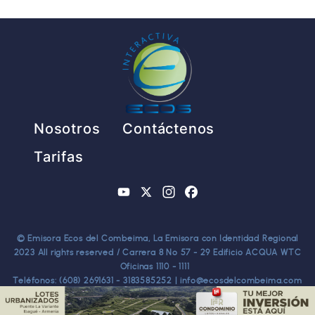
Pie de página
Nosotros
Contáctenos
Tarifas
YouTube
X
Instagram
Facebook
© Emisora Ecos del Combeima, La Emisora con Identidad Regional
2023 All rights reserved / Carrera 8 No 57 - 29 Edificio ACQUA WTC
Oficinas 1110 - 1111
Teléfonos: (608) 2691631 - 3183585252 | info@ecosdelcombeima.com
Ibagué - Tolima. TODOS LOS DERECHOS RESERVADOS