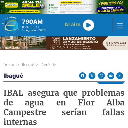
Pasar al contenido principal
790AM
Al aire
IBAGUÉ - COL
6 · Agosto · 2026
Inicio
Ibagué
Artículo
Ibagué
Econoticias y Eventos
Facebook
X
WhatsApp
Email
IBAL asegura que problemas
de agua en Flor Alba
Campestre serían fallas
internas