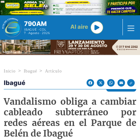
Pasar al contenido principal
790AM
Al aire
IBAGUÉ - COL
7 · Agosto · 2026
Inicio
Ibagué
Artículo
Ibagué
Econoticias y Eventos
Facebook
X
WhatsApp
Email
Vandalismo obliga a cambiar
cableado subterráneo por
redes aéreas en el Parque de
Belén de Ibagué