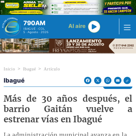
Pasar al contenido principal
790AM
Al aire
IBAGUÉ - COL
5 · Agosto · 2026
Inicio
Ibagué
Artículo
Ibagué
Econoticias y Eventos
Facebook
X
WhatsApp
Email
Más de 30 años después, el
barrio Gaitán vuelve a
estrenar vías en Ibagué
La administración municipal avanza en la