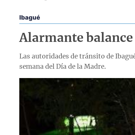
Ibagué
Econoticias y Eventos
Alarmante balance 
Las autoridades de tránsito de Ibagu
semana del Día de la Madre.
Imagen