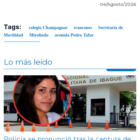
04/Agosto/2026
Tags:
colegio Champagnat
trancones
Secretaría de
Movilidad
Mirolindo
avenida Pedro Tafur
Lo más leído
Contenido multimedia principal
Policía se pronunció tras la captura de