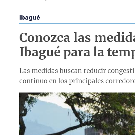
Ibagué
Econoticias y Eventos
Conozca las medid
Ibagué para la tem
Las medidas buscan reducir congestio
continuo en los principales corredor
Imagen