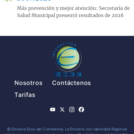
Más prevención y mejor atención: Secretaría de
Salud Municipal presentó resultados de 2026
Pie de página
Nosotros
Contáctenos
Tarifas
YouTube
X
Instagram
Facebook
© Emisora Ecos del Combeima, La Emisora con Identidad Regional