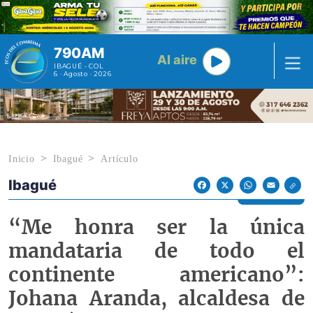
Pasar al contenido principal
790AM
Al aire
IBAGUÉ - COL
6 · Agosto · 2026
Inicio
Ibagué
Artículo
Ibagué
Econoticias y Eventos
Facebook
X
WhatsApp
Email
“Me honra ser la única
mandataria de todo el
continente americano”:
Johana Aranda, alcaldesa de