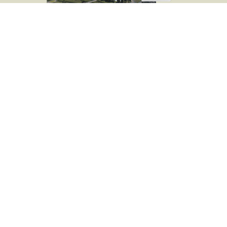
ataque sicarial frente a centro
comercial
La mujer falleció luego de ser atacada a disparos por
hombres en motocicleta cuando se movilizaba en
una camioneta.
Contenido multimedia principal
Hallan madre e hijo sin vida al interior
de un apartamento
Lo que empezó como un puente festivo de descanso
terminó convertido en una tragedia rodeada de