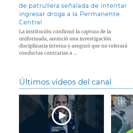
de patrullera señalada de intentar
ingresar droga a la Permanente
Central
La institución confirmó la captura de la
uniformada, anunció una investigación
disciplinaria interna y aseguró que no tolerará
conductas contrarias a ...
Últimos videos del canal