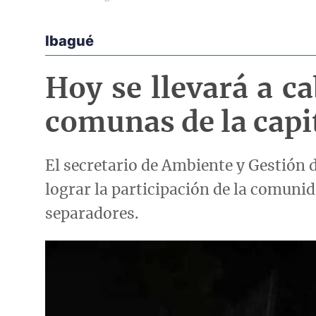
Ibagué
Econoticias y Eventos
Hoy se llevará a c
comunas de la capi
El secretario de Ambiente y Gestión d
lograr la participación de la comuni
separadores.
Imagen