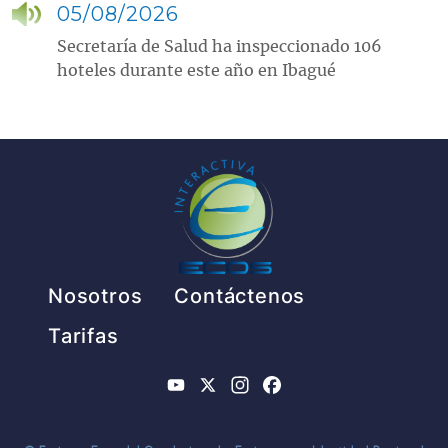
05/08/2026
Secretaría de Salud ha inspeccionado 106
hoteles durante este año en Ibagué
Pie de página
Nosotros
Contáctenos
Tarifas
YouTube
X
Instagram
Facebook