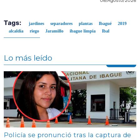
08/Agosto/2026
Tags:
jardines
separadores
plantas
Ibagué
2019
alcaldia
riego
Jaramillo
ibague limpia
Ibal
Lo más leído
Contenido multimedia principal
Policía se pronunció tras la captura de