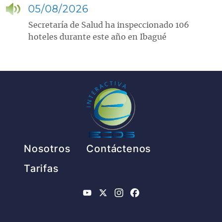
05/08/2026
Secretaría de Salud ha inspeccionado 106
hoteles durante este año en Ibagué
Pie de página
Nosotros
Contáctenos
Tarifas
YouTube
X
Instagram
Facebook