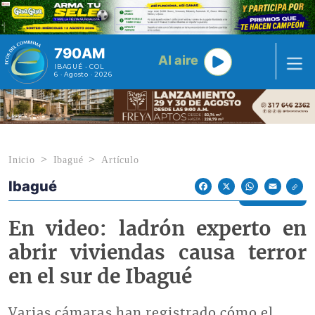
Pasar al contenido principal
790AM
Al aire
IBAGUÉ - COL
6 · Agosto · 2026
Inicio
Ibagué
Artículo
Ibagué
Econoticias y Eventos
Facebook
X
WhatsApp
Email
En video: ladrón experto en
abrir viviendas causa terror
en el sur de Ibagué
Varias cámaras han registrado cómo el