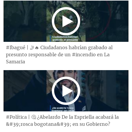
#Ibagué | 🤳🔥 Ciudadanos habrían grabado al
presunto responsable de un #incendio en La
Samaria
#Política | 🤔 ¿Abelardo De la Espriella acabará la
&#39;rosca bogotana&#39; en su Gobierno?