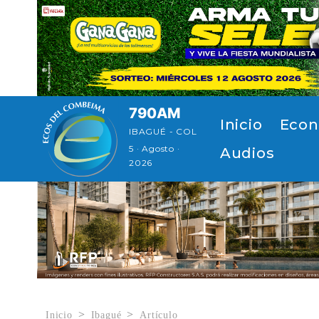
Pasar al contenido principal
790AM
Navegación p
Inicio
Econ
IBAGUÉ - COL
5 · Agosto ·
Audios
2026
Inicio
Ibagué
Artículo