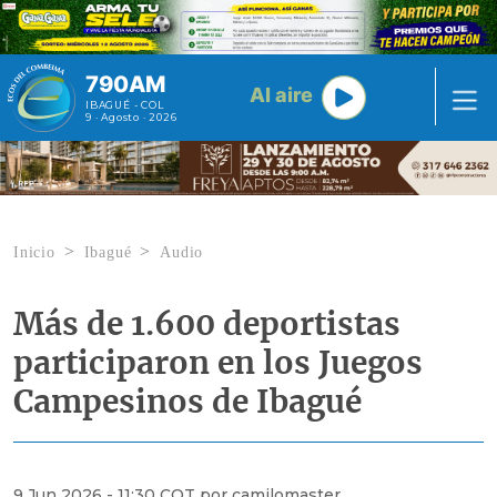
Pasar al contenido principal
790AM
Al aire
IBAGUÉ - COL
9 · Agosto · 2026
Inicio
Ibagué
Audio
Más de 1.600 deportistas
participaron en los Juegos
Campesinos de Ibagué
9 Jun 2026 - 11:30 COT por camilomaster