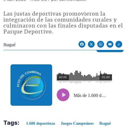
Las justas deportivas promovieron la
integración de las comunidades rurales y
culminaron con las finales disputadas en el
Parque Deportivo.
Econoticias y Eventos
Ibagué
Facebook
X
WhatsApp
Email
00:00
01:00
Más de 1.600 deportistas participaron en los Juegos Campesinos de Ibagué
Tags:
1.600 deportistas
Juegos Campesinos
Ibagué