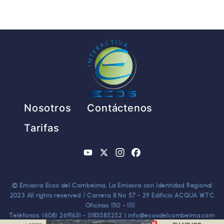
Pie de página
Nosotros
Contáctenos
Tarifas
YouTube
X
Instagram
Facebook
© Emisora Ecos del Combeima, La Emisora con Identidad Regional
2023 All rights reserved / Carrera 8 No 57 - 29 Edificio ACQUA WTC
Oficinas 1110 - 1111
Teléfonos: (608) 2691631 - 3183585252 | info@ecosdelcombeima.com