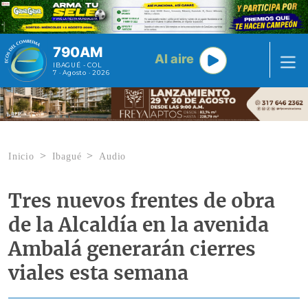
Pasar al contenido principal
790AM
Al aire
IBAGUÉ - COL
7 · Agosto · 2026
Inicio
Ibagué
Audio
Tres nuevos frentes de obra
de la Alcaldía en la avenida
Ambalá generarán cierres
viales esta semana