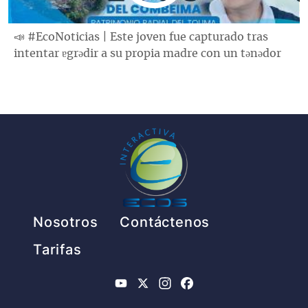
📣 #EcoNoticias | Este joven fue capturado tras
intentar ɐgrǝdir a su propia madre con un tǝnǝdor
Pie de página
Nosotros
Contáctenos
Tarifas
YouTube
X
Instagram
Facebook