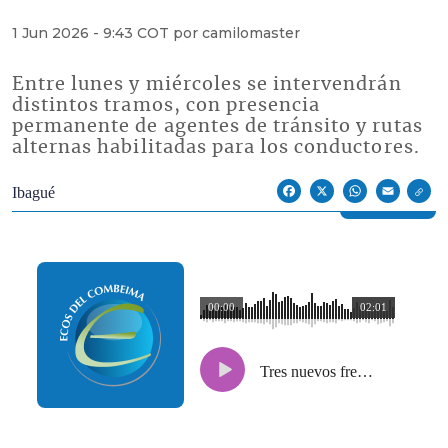
1 Jun 2026 - 9:43 COT por camilomaster
Entre lunes y miércoles se intervendrán
distintos tramos, con presencia
permanente de agentes de tránsito y rutas
alternas habilitadas para los conductores.
Econoticias y Eventos
Ibagué
Facebook
X
WhatsApp
Email
00:00
02:01
Tres nuevos frentes de obra de la Alcaldía en la avenida Ambalá generarán cierres viales esta semana