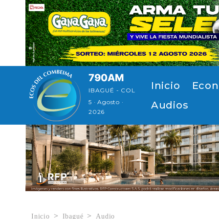
Pasar al contenido principal
790AM
Navegación p
Inicio
Econ
IBAGUÉ - COL
5 · Agosto ·
Audios
2026
Inicio
Ibagué
Audio