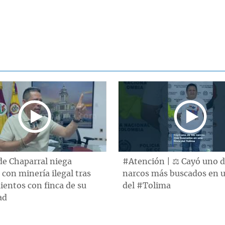
de Chaparral niega
#Atención | ⚖️ Cayó uno d
 con minería ilegal tras
narcos más buscados en u
entos con finca de su
del #Tolima
ad