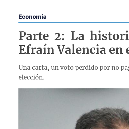
Economía
Econoticias y Eventos
Parte 2: La histor
Efraín Valencia en
Una carta, un voto perdido por no pag
elección.
Imagen