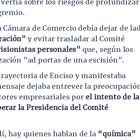
vertía sobre los riesgos de profundizar
 gremio.
a Cámara de Comercio debía dejar de la
uración"
y evitar trasladar al Comité
isionistas personales"
que, según los
zación "ad portas de una escisión".
 trayectoria de Enciso y manifestaba
 mensaje dejaba entrever la preocupació
ctores empresariales por
el intento de la
erar la Presidencia del Comité
lí, hay quienes hablan de la
“química”