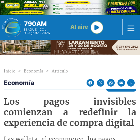
Pasar al contenido principal
790AM
Al aire
IBAGUÉ - COL
9 · Agosto · 2026
Inicio
Economía
Artículo
Economía
Econoticias y Eventos
Facebook
X
WhatsApp
Email
Los pagos invisibles
comienzan a redefinir la
experiencia de compra digital
Las wallets, el ecommerce, los pagos