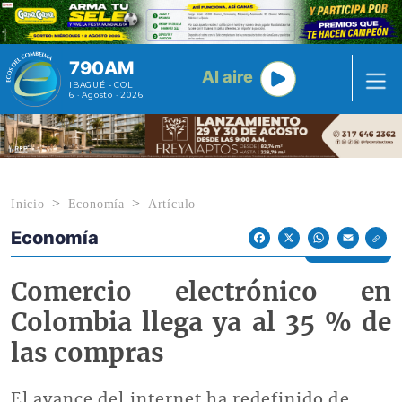
Pasar al contenido principal
790AM
Al aire
IBAGUÉ - COL
6 · Agosto · 2026
Inicio
Economía
Artículo
Economía
Econoticias y Eventos
Facebook
X
WhatsApp
Email
Comercio electrónico en
Colombia llega ya al 35 % de
las compras
El avance del internet ha redefinido de