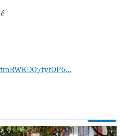
ué
deDfmRWKDO7tyfOP6…
Contenido multimedia principal