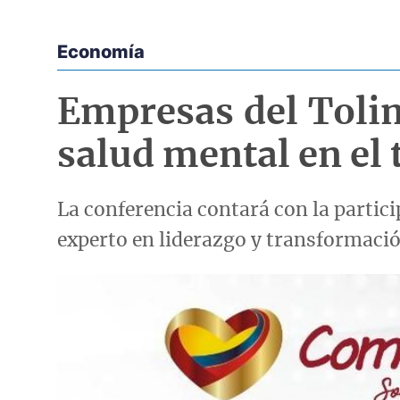
Economía
Econoticias y Eventos
Empresas del Tolim
salud mental en el 
La conferencia contará con la partic
experto en liderazgo y transformaci
Imagen