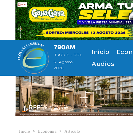
Pasar al contenido principal
790AM
Navegación p
Inicio
Econ
IBAGUÉ - COL
5 · Agosto ·
Audios
2026
Inicio
Economía
Artículo