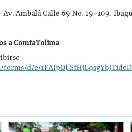
– Av. Ambalá Calle 69 No. 19-109. Ibag
dos a ComfaTolima
ibirse
com/forms/d/e/1FAIpQLSfHjLqsgYbJTi
Contenido multimedia principal