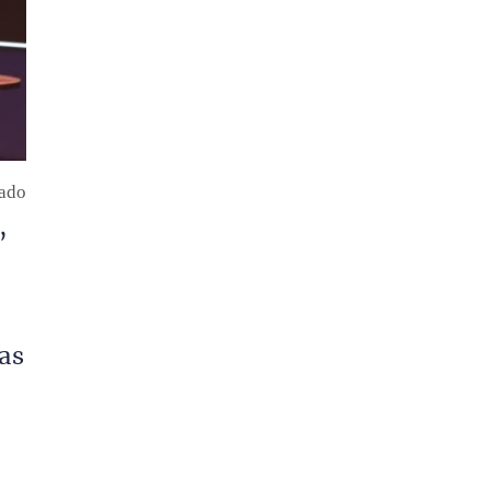
rado
,
as