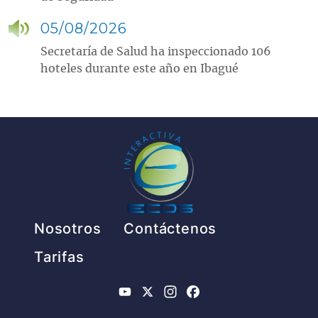
05/08/2026
Secretaría de Salud ha inspeccionado 106
hoteles durante este año en Ibagué
Pie de página
Nosotros
Contáctenos
Tarifas
YouTube
X
Instagram
Facebook