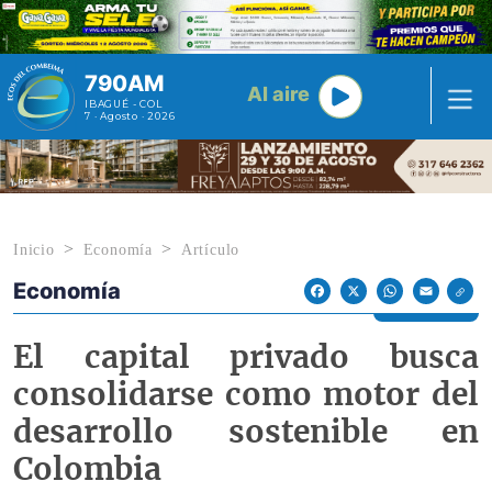
Pasar al contenido principal
790AM
Al aire
IBAGUÉ - COL
7 · Agosto · 2026
Inicio
Economía
Artículo
Economía
Econoticias y Eventos
Facebook
X
WhatsApp
Email
El capital privado busca
consolidarse como motor del
desarrollo sostenible en
Colombia