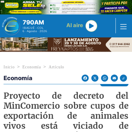
Pasar al contenido principal
790AM
Al aire
IBAGUÉ - COL
6 · Agosto · 2026
Inicio
Economía
Artículo
Economía
Econoticias y Eventos
Facebook
X
WhatsApp
Email
Proyecto de decreto del
MinComercio sobre cupos de
exportación de animales
vivos está viciado de