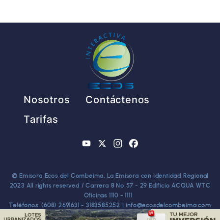
Pie de página
Nosotros
Contáctenos
Tarifas
YouTube
X
Instagram
Facebook
© Emisora Ecos del Combeima, La Emisora con Identidad Regional
2023 All rights reserved / Carrera 8 No 57 - 29 Edificio ACQUA WTC
Oficinas 1110 - 1111
Teléfonos: (608) 2691631 - 3183585252 | info@ecosdelcombeima.com
Ibagué - Tolima. TODOS LOS DERECHOS RESERVADOS