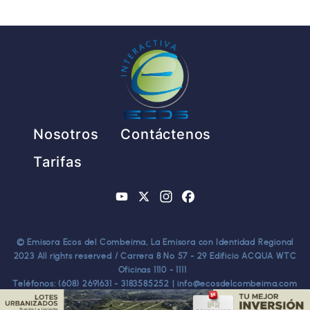
Pie de página
Nosotros
Contáctenos
Tarifas
YouTube
X
Instagram
Facebook
© Emisora Ecos del Combeima, La Emisora con Identidad Regional
2023 All rights reserved / Carrera 8 No 57 - 29 Edificio ACQUA WTC
Oficinas 1110 - 1111
Teléfonos: (608) 2691631 - 3183585252 | info@ecosdelcombeima.com
Ibagué - Tolima. TODOS LOS DERECHOS RESERVADOS