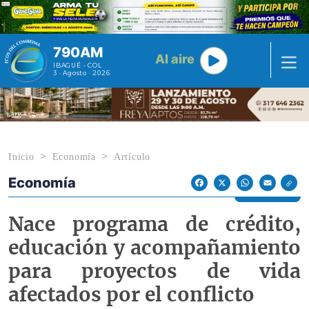
Pasar al contenido principal
790AM
Al aire
IBAGUÉ - COL
3 · Agosto · 2026
Inicio
Economía
Artículo
Economía
Econoticias y Eventos
Facebook
X
WhatsApp
Email
Nace programa de crédito,
educación y acompañamiento
para proyectos de vida
afectados por el conflicto