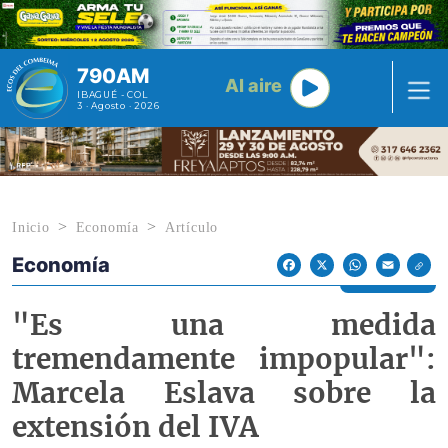
Pasar al contenido principal
790AM
Al aire
IBAGUÉ - COL
3 · Agosto · 2026
Inicio
Economía
Artículo
Economía
Econoticias y Eventos
Facebook
X
WhatsApp
Email
"Es una medida
tremendamente impopular":
Marcela Eslava sobre la
extensión del IVA