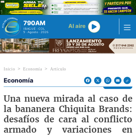
Pasar al contenido principal
790AM
Al aire
IBAGUÉ - COL
9 · Agosto · 2026
Inicio
Economía
Artículo
Economía
Econoticias y Eventos
Facebook
X
WhatsApp
Email
Una nueva mirada al caso de
la bananera Chiquita Brands:
desafíos de cara al conflicto
armado y variaciones en