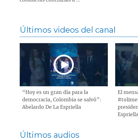
Últimos videos del canal
“Hoy es un gran día para la
El mensa
democracia, Colombia se salvó”:
#tolimen
Abelardo De La Espriella
preside
Espriell
Últimos audios