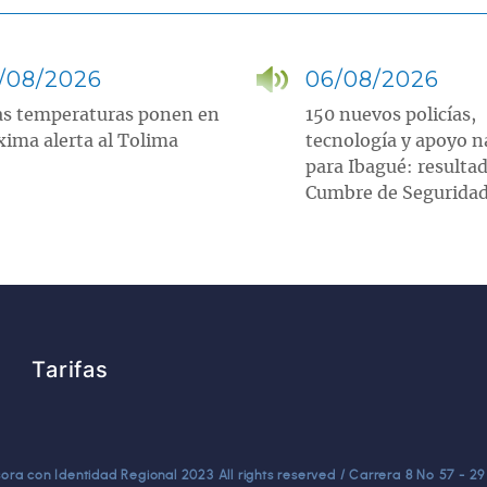
/08/2026
06/08/2026
as temperaturas ponen en
150 nuevos policías,
ima alerta al Tolima
tecnología y apoyo n
para Ibagué: resultad
Cumbre de Segurida
Tarifas
a con Identidad Regional 2023 All rights reserved / Carrera 8 No 57 - 29 