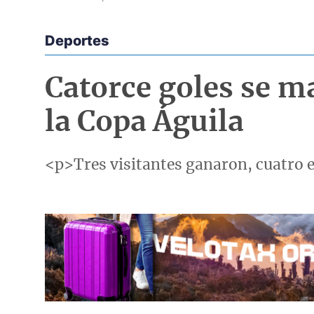
Deportes
Econoticias y Eventos
Catorce goles se ma
la Copa Águila
<p>Tres visitantes ganaron, cuatro e