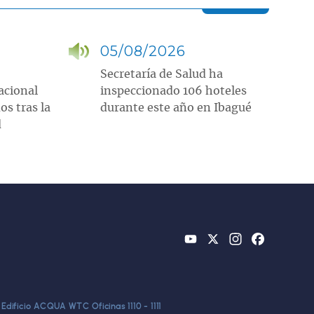
05/08/2026
Secretaría de Salud ha
acional
inspeccionado 106 hoteles
os tras la
durante este año en Ibagué
d
YouTube
X
Instagram
Facebook
Edificio ACQUA WTC Oficinas 1110 - 1111