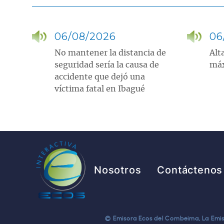
06/08/2026
06
No mantener la distancia de
Alt
seguridad sería la causa de
máx
accidente que dejó una
víctima fatal en Ibagué
Pie de página
Nosotros
Contáctenos
© Emisora Ecos del Combeima, La Emisor