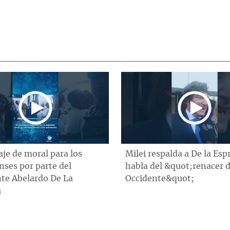
je de moral para los
Milei respalda a De la Espr
ses por parte del
habla del &quot;renacer 
nte Abelardo De La
Occidente&quot;
a