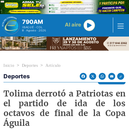
Pasar al contenido principal
790AM
Al aire
IBAGUÉ - COL
8 · Agosto · 2026
Inicio
Deportes
Artículo
Deportes
Econoticias y Eventos
Facebook
X
WhatsApp
Email
Tolima derrotó a Patriotas en
el partido de ida de los
octavos de final de la Copa
Águila