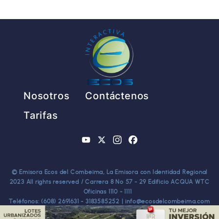
Pie de página
Nosotros
Contáctenos
Tarifas
YouTube
X
Instagram
Facebook
© Emisora Ecos del Combeima, La Emisora con Identidad Regional
2023 All rights reserved / Carrera 8 No 57 - 29 Edificio ACQUA WTC
Oficinas 1110 - 1111
Teléfonos: (608) 2691631 - 3183585252 | info@ecosdelcombeima.com
Ibagué - Tolima. TODOS LOS DERECHOS RESERVADOS