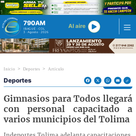
Pasar al contenido principal
790AM
Al aire
IBAGUÉ - COL
3 · Agosto · 2026
Inicio
Deportes
Artículo
Deportes
Econoticias y Eventos
Facebook
X
WhatsApp
Email
Gimnasios para Todos llegará
con personal capacitado a
varios municipios del Tolima
Indeportes Tolima adelanta capacitaciones