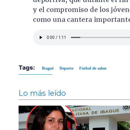
deportiva, que durante el fin
y el compromiso de los jóven
como una cantera importante 
Archivo de audio
Tags:
Ibagué
Deporte
Futbol de salon
Lo más leído
Contenido multimedia principal