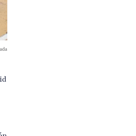
rada
id