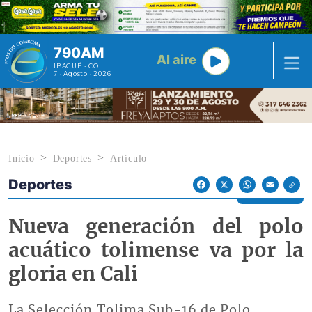
Pasar al contenido principal
790AM
Al aire
IBAGUÉ - COL
7 · Agosto · 2026
Inicio
Deportes
Artículo
Deportes
Econoticias y Eventos
Facebook
X
WhatsApp
Email
Nueva generación del polo
acuático tolimense va por la
gloria en Cali
La Selección Tolima Sub-16 de Polo