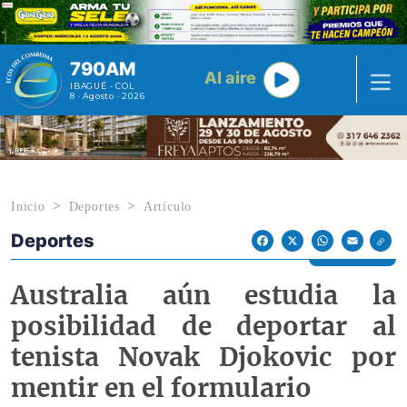
Pasar al contenido principal
790AM
Al aire
IBAGUÉ - COL
8 · Agosto · 2026
Inicio
Deportes
Artículo
Deportes
Econoticias y Eventos
Facebook
X
WhatsApp
Email
Australia aún estudia la
posibilidad de deportar al
tenista Novak Djokovic por
mentir en el formulario