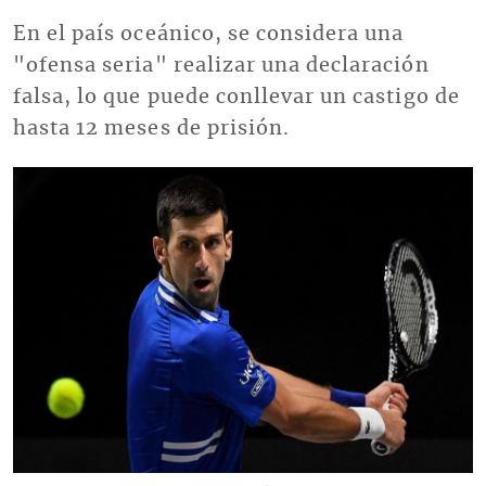
En el país oceánico, se considera una
"ofensa seria" realizar una declaración
falsa, lo que puede conllevar un castigo de
hasta 12 meses de prisión.
Imagen