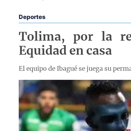
Deportes
Econoticias y Eventos
Tolima, por la r
Equidad en casa
El equipo de Ibagué se juega su perma
Imagen