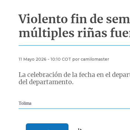
Violento fin de se
múltiples riñas fu
11 Mayo 2026 - 10:10 COT por camilomaster
La celebración de la fecha en el dep
del departamento.
Econoticias y Eventos
Tolima