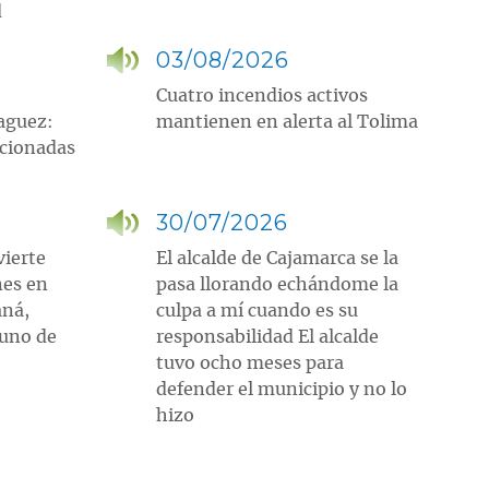
d
03/08/2026
Cuatro incendios activos
aguez:
mantienen en alerta al Tolima
ncionadas
30/07/2026
vierte
El alcalde de Cajamarca se la
nes en
pasa llorando echándome la
aná,
culpa a mí cuando es su
tuno de
responsabilidad El alcalde
tuvo ocho meses para
defender el municipio y no lo
hizo